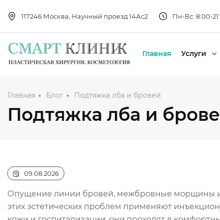
117246 Москва, Научный проезд 14Ас2
Пн-Вс: 8:00-21
Главная
Услуги
Главная
Блог
Подтяжка лба и бровей
Подтяжка лба и бров
09.08.2026
Опущение линии бровей, межбровные морщины и с
этих эстетических проблем применяют инъекцион
кожи и госпитализации, они проходят в комфортны