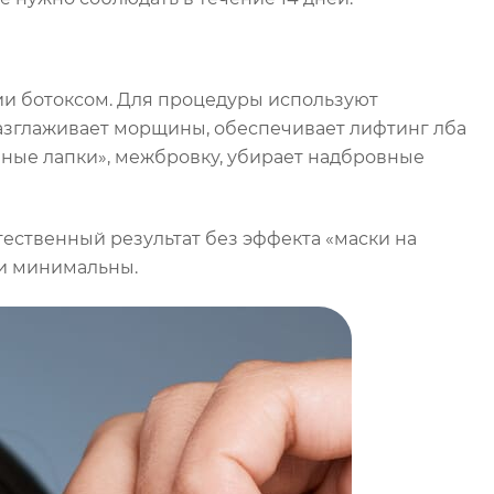
ии ботоксом. Для процедуры используют
азглаживает морщины, обеспечивает лифтинг лба
иные лапки», межбровку, убирает надбровные
ественный результат без эффекта «маски на
и минимальны.