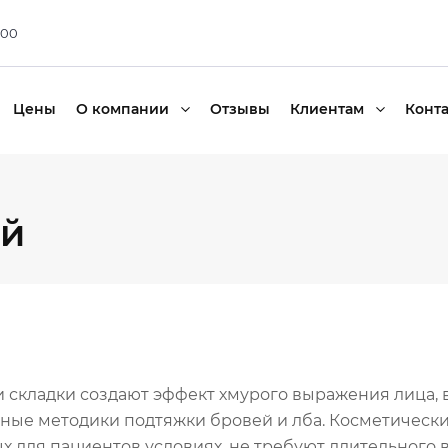
:00
Цены
О компании
Отзывы
Клиентам
Конт
ей
кладки создают эффект хмурого выражения лица, в
ные методики подтяжки бровей и лба. Косметическ
х для пациентов условиях, не требуют длительного 