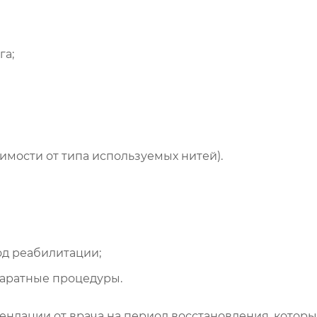
га;
исимости от типа используемых нитей).
од реабилитации;
аратные процедуры.
ндации от врача на период восстановления, которые