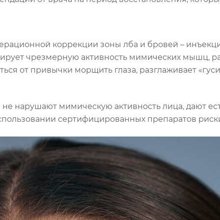
ерационной коррекции зоны лба и бровей – инъекц
окирует чрезмерную активность мимических мышц, р
ться от привычки морщить глаза, разглаживает «гус
не нарушают мимическую активность лица, дают ест
использовании сертифицированных препаратов риск