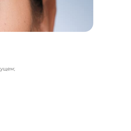
дущем;