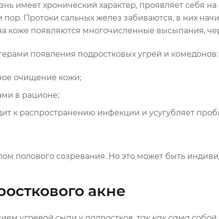
знь имеет хронический характер, проявляет себя н
 пор. Протоки сальных желез забиваются, в них нач
 на коже появляются многочисленные высыпания, чер
герами появления подростковых угрей и комедонов:
ное очищение кожи;
ми в рационе;
ит к распространению инфекции и усугубляет пробл
ом полового созревания. Но это может быть индивид
росткового акне
ием угревой сыпи у подростков
, так как сама собой