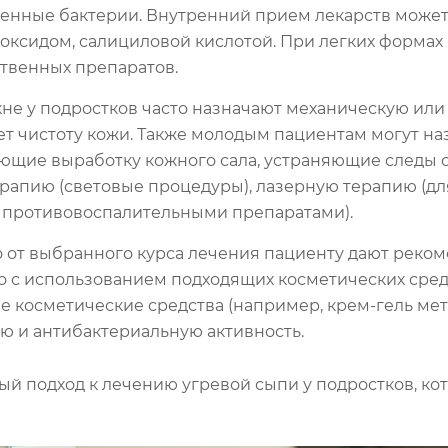
генные бактерии. Внутренний прием лекарств може
роксидом, салициловой кислотой. При легких форма
твенных препаратов.
кне у подростков часто назначают механическую или
т чистоту кожи. Также молодым пациентам могут н
щие выработку кожного сала, устраняющие следы от
апию (световые процедуры), лазерную терапию (для
 противовоспалительными препаратами).
о от выбранного курса лечения пациенту дают реком
 с использованием подходящих косметических средст
е косметические средства (например, крем-гель ме
 и антибактериальную активность.
ый подход к лечению угревой сыпи у подростков, к