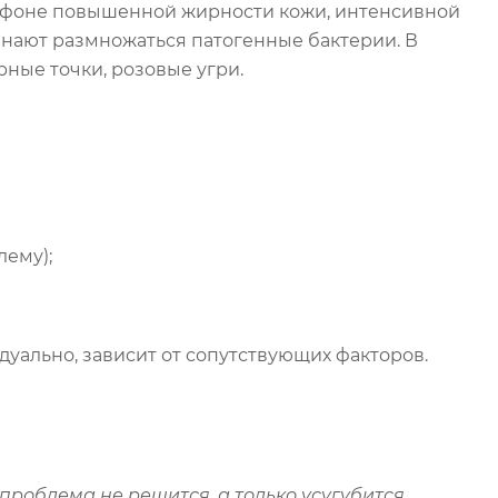
а фоне повышенной жирности кожи, интенсивной
инают размножаться патогенные бактерии. В
ные точки, розовые угри.
ему);
уально, зависит от сопутствующих факторов.
 проблема не решится, а только усугубится.