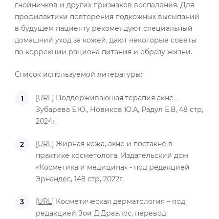
гнойничков и других признаков воспаления. Для
профилактики повторения подкожных высыпаний
в будущем пациенту рекомендуют специальный
домашний уход за кожей, дают некоторые советы
по коррекции рациона питания и образу жизни.
Список используемой литературы:
[
URL
] Поддерживающая терапия акне –
Зубарева Е.Ю., Новиков Ю.А, Радул Е.В, 48 стр,
2024г.
[
URL
] Жирная кожа, акне и постакне в
практике косметолога. Издательский дом
«Косметика и медицина» - под редакцией
Эрнандес, 148 стр, 2022г.
[
URL
] Косметическая дерматология – под
редакцией Зои Д.Драэлос, перевод